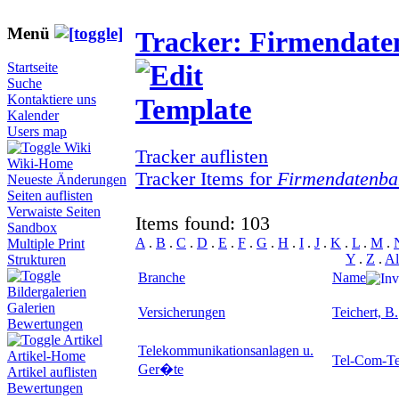
Menü
Tracker: Firmendat
Startseite
Suche
Kontaktiere uns
Kalender
Users map
Wiki
Tracker auflisten
Wiki-Home
Tracker Items for
Firmendatenba
Neueste Änderungen
Seiten auflisten
Verwaiste Seiten
Items found: 103
Sandbox
A
.
B
.
C
.
D
.
E
.
F
.
G
.
H
.
I
.
J
.
K
.
L
.
M
.
Multiple Print
Y
.
Z
.
Al
Strukturen
Branche
Name
Bildergalerien
Galerien
Versicherungen
Teichert, B.
Bewertungen
Artikel
Telekommunikationsanlagen u.
Artikel-Home
Tel-Com-T
Ger�te
Artikel auflisten
Bewertungen