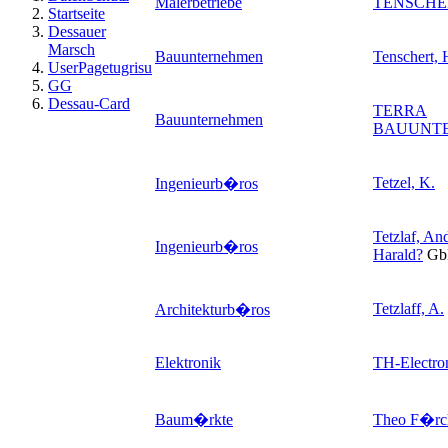
Malerbetriebe
TENSCHE
Startseite
Dessauer
Marsch
Bauunternehmen
Tenschert, H
UserPagetugrisu
GG
Dessau-Card
TERRA
Bauunternehmen
BAUUNT
Tetzel, K.
Ingenieurb�ros
Tetzlaf, An
Ingenieurb�ros
Harald
?
Gb
Tetzlaff, A.
Architekturb�ros
Elektronik
TH-Electro
Baum�rkte
Theo F�r