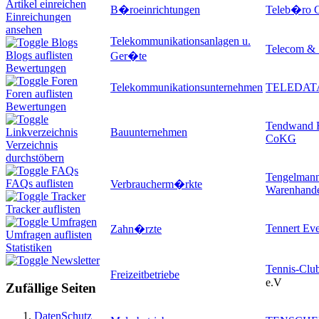
Artikel einreichen
B�roeinrichtungen
Teleb�ro
Einreichungen
ansehen
Telekommunikationsanlagen u.
Blogs
Telecom & 
Blogs auflisten
Ger�te
Bewertungen
Foren
Telekommunikationsunternehmen
TELEDAT
Foren auflisten
Bewertungen
Tendwand 
Bauunternehmen
Linkverzeichnis
CoKG
Verzeichnis
durchstöbern
FAQs
Tengelman
FAQs auflisten
Verbraucherm�rkte
Warenhandel
Tracker
Tracker auflisten
Umfragen
Tennert Ev
Zahn�rzte
Umfragen auflisten
Statistiken
Newsletter
Tennis-Clu
Freizeitbetriebe
e.V
Zufällige Seiten
DatenSchutz