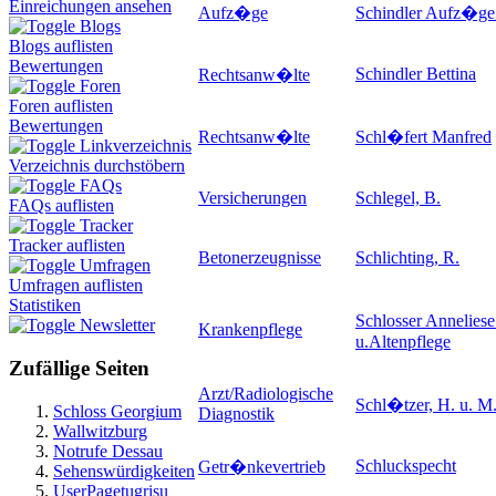
Einreichungen ansehen
Aufz�ge
Schindler Aufz�g
Blogs
Blogs auflisten
Bewertungen
Schindler Bettina
Rechtsanw�lte
Foren
Foren auflisten
Bewertungen
Rechtsanw�lte
Schl�fert Manfred
Linkverzeichnis
Verzeichnis durchstöbern
FAQs
Versicherungen
Schlegel, B.
FAQs auflisten
Tracker
Tracker auflisten
Betonerzeugnisse
Schlichting, R.
Umfragen
Umfragen auflisten
Statistiken
Schlosser Annelies
Newsletter
Krankenpflege
u.Altenpflege
Zufällige Seiten
Arzt/Radiologische
Schl�tzer, H. u. M
Schloss Georgium
Diagnostik
Wallwitzburg
Notrufe Dessau
Schluckspecht
Getr�nkevertrieb
Sehenswürdigkeiten
UserPagetugrisu