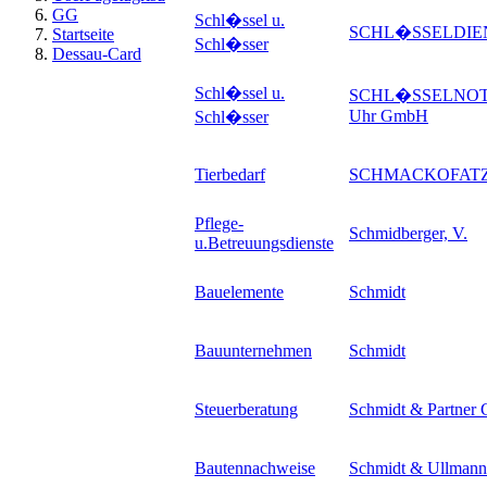
GG
Schl�ssel u.
SCHL�SSELDIE
Startseite
Schl�sser
Dessau-Card
Schl�ssel u.
SCHL�SSELNOTDI
Uhr GmbH
Schl�sser
Tierbedarf
SCHMACKOFAT
Pflege-
Schmidberger, V.
u.Betreuungsdienste
Bauelemente
Schmidt
Bauunternehmen
Schmidt
Steuerberatung
Schmidt & Partne
Bautennachweise
Schmidt & Ullmann