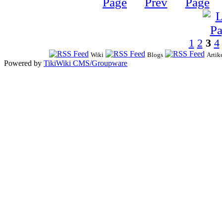
1
2
3
4
Wiki
Blogs
Artik
Powered by
TikiWiki CMS/Groupware