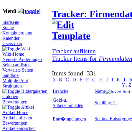
Menü
Tracker: Firmenda
Startseite
Suche
Kontaktiere uns
Kalender
Users map
Wiki
Tracker auflisten
Wiki-Home
Tracker Items for
Firmendate
Neueste Änderungen
Seiten auflisten
Verwaiste Seiten
Items found: 331
Sandbox
A
.
B
.
C
.
D
.
E
.
F
.
G
.
H
.
I
.
J
.
K
.
L
.
Multiple Print
Y
.
Z
Strukturen
Branche
Name
Bildergalerien
Galerien
Gold-u.
Bewertungen
Schilling, T.
Silberschmieden
Artikel
Artikel-Home
Artikel auflisten
Schima Entsorgun
Entr�mpelungen
Bewertungen
Artikel einreichen