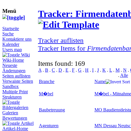
Menü
Tracker: Firmendaten
Startseite
Suche
Tracker auflisten
Kontaktiere uns
Kalender
Tracker Items for
Firmendatenba
Users map
Wiki
Wiki-Home
Items found: 169
Neueste
A
.
B
.
C
.
D
.
E
.
F
.
G
.
H
.
I
.
J
.
K
.
L
.
M
.
N
.
Änderungen
.
Alle
Seiten auflisten
Verwaiste Seiten
Branche
Name
Sandbox
Multiple Print
M�bel
M�bel - Mitnahm
Strukturen
Bildergalerien
Baubetreuung
MO Baudienstleist
Galerien
Bewertungen
Artikel
Agenturen
MN Dessau Neutsc
Artikel-Home