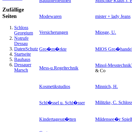
Bauunternehmen
Mitschke Klaus J. 
Zufällige
Seiten
Modewaren
mister + lady Jeans
Schloss
Versicherungen
Miosge, U.
Georgium
Notrufe
Dessau
DatenSchutz
Gro�m�rkte
MIOS Gro�hande
Startseite
Bauhaus
Dessauer
Minol-Messtechnik
Mess-u.Regeltechnik
Marsch
& Co
Kosmetikstudios
Minnich, H.
Militzke, C. Schlos
Schl�ssel u. Schl�sser
Kindertagesst�tten
Mildensee�r Spiel