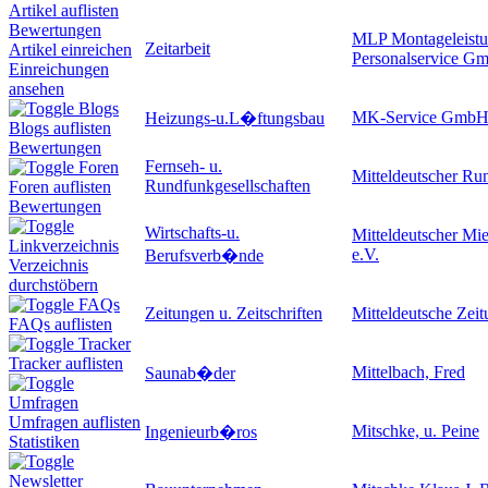
Artikel auflisten
Bewertungen
MLP Montageleistu
Zeitarbeit
Artikel einreichen
Personalservice G
Einreichungen
ansehen
Blogs
MK-Service Gmb
Heizungs-u.L�ftungsbau
Blogs auflisten
Bewertungen
Fernseh- u.
Foren
Mitteldeutscher Ru
Rundfunkgesellschaften
Foren auflisten
Bewertungen
Wirtschafts-u.
Mitteldeutscher Mi
Linkverzeichnis
e.V.
Berufsverb�nde
Verzeichnis
durchstöbern
FAQs
Zeitungen u. Zeitschriften
Mitteldeutsche Zei
FAQs auflisten
Tracker
Tracker auflisten
Mittelbach, Fred
Saunab�der
Umfragen
Umfragen auflisten
Mitschke, u. Peine
Ingenieurb�ros
Statistiken
Newsletter