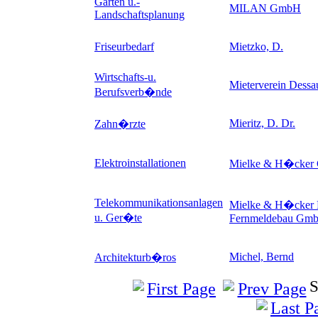
Garten u.-
MILAN GmbH
Landschaftsplanung
Friseurbedarf
Mietzko, D.
Wirtschafts-u.
Mieterverein Dessa
Berufsverb�nde
Mieritz, D. Dr.
Zahn�rzte
Elektroinstallationen
Mielke & H�cke
Telekommunikationsanlagen
Mielke & H�cker E
u. Ger�te
Fernmeldebau Gm
Michel, Bernd
Architekturb�ros
S