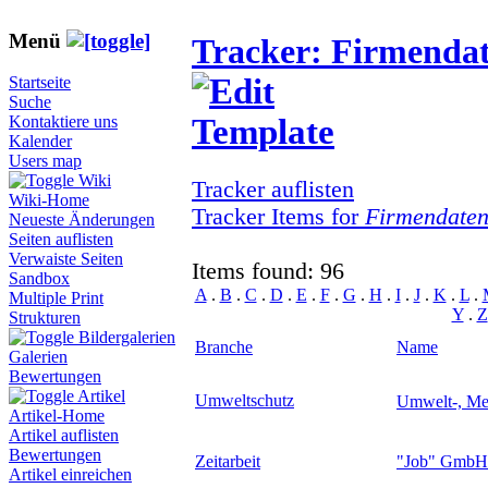
Menü
Tracker: Firmenda
Startseite
Suche
Kontaktiere uns
Kalender
Users map
Wiki
Tracker auflisten
Wiki-Home
Tracker Items for
Firmendate
Neueste Änderungen
Seiten auflisten
Verwaiste Seiten
Items found: 96
Sandbox
A
.
B
.
C
.
D
.
E
.
F
.
G
.
H
.
I
.
J
.
K
.
L
.
Multiple Print
Y
.
Z
Strukturen
Bildergalerien
Branche
Name
Galerien
Bewertungen
Artikel
Umweltschutz
Umwelt-, Me
Artikel-Home
Artikel auflisten
Bewertungen
Zeitarbeit
"Job" GmbH
Artikel einreichen