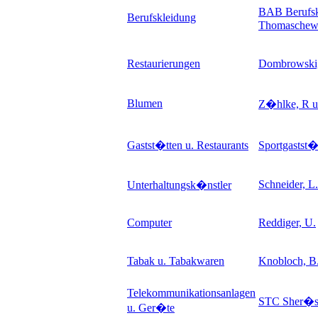
BAB Berufsk
Berufskleidung
Thomaschew
Restaurierungen
Dombrowski,
Blumen
Z�hlke, R u
Gastst�tten u. Restaurants
Sportgastst�
Schneider, L.
Unterhaltungsk�nstler
Computer
Reddiger, U.
Tabak u. Tabakwaren
Knobloch, B
Telekommunikationsanlagen
STC Sher�s 
u. Ger�te