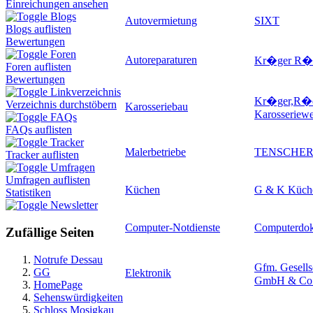
Einreichungen ansehen
Blogs
Autovermietung
SIXT
Blogs auflisten
Bewertungen
Foren
Autoreparaturen
Kr�ger R�d
Foren auflisten
Bewertungen
Linkverzeichnis
Kr�ger,R�di
Verzeichnis durchstöbern
Karosseriebau
Karosseriewe
FAQs
FAQs auflisten
Tracker
Malerbetriebe
TENSCHER
Tracker auflisten
Umfragen
Umfragen auflisten
Küchen
G & K Küche
Statistiken
Newsletter
Computer-Notdienste
Computerdok
Zufällige Seiten
Notrufe Dessau
Gfm. Gesells
GG
Elektronik
GmbH & Co
HomePage
Sehenswürdigkeiten
Schloss Mosigkau