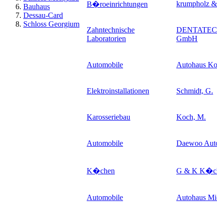
krumpholz &
B�roeinrichtungen
Bauhaus
Dessau-Card
Schloss Georgium
Zahntechnische
DENTATECH
Laboratorien
GmbH
Automobile
Autohaus K
Elektroinstallationen
Schmidt, G.
Karosseriebau
Koch, M.
Automobile
Daewoo Aut
K�chen
G & K K�ch
Automobile
Autohaus Mi