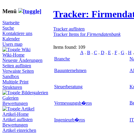
Menü
Tracker: Firmenda
Startseite
Suche
Tracker auflisten
Kontaktiere uns
Tracker Items for
Firmendatenbank
Kalender
Users map
Items found: 109
Wiki
A
.
B
.
C
.
D
.
E
.
F
.
G
.
H
Wiki-Home
Branche
N
Neueste Änderungen
Seiten auflisten
Bauunternehmen
A
Verwaiste Seiten
Sandbox
Multiple Print
Steuerberatung
Ku
Strukturen
Bildergalerien
Galerien
Be
Vermessungsb�ros
Bewertungen
Artikel
Artikel-Home
Artikel auflisten
Ingenieurb�ros
IT
Bewertungen
Artikel einreichen