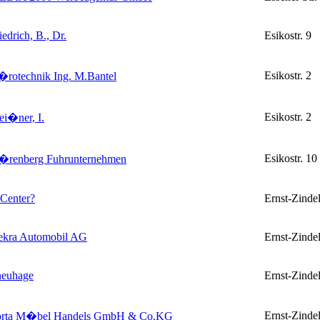
iedrich, B., Dr.
Esikostr. 9
Esikostr. 2
rotechnik Ing. M.Bantel
Esikostr. 2
i�ner, I.
Esikostr. 10
�renberg Fuhrunternehmen
Center
?
Ernst-Zindel
ekra Automobil AG
Ernst-Zindel
neuhage
Ernst-Zindel
Ernst-Zindel
orta M�bel Handels GmbH & Co.KG