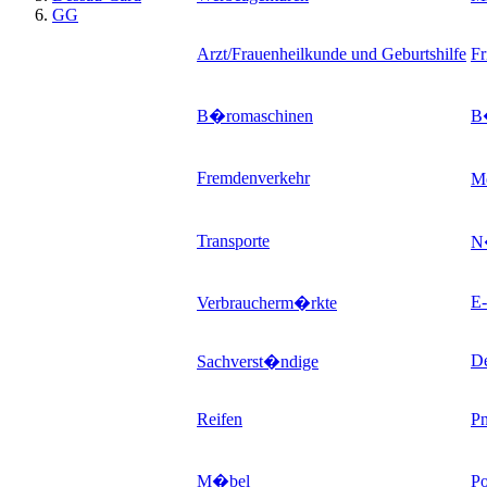
GG
Arzt/Frauenheilkunde und Geburtshilfe
Fr
B�romaschinen
B�
Fremdenverkehr
Me
Transporte
N
E-
Verbraucherm�rkte
D
Sachverst�ndige
Reifen
P
M�bel
P