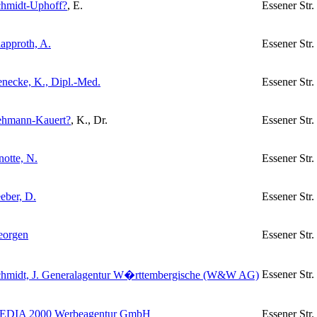
hmidt-Uphoff
?
, E.
Essener Str.
approth, A.
Essener Str.
necke, K., Dipl.-Med.
Essener Str.
ehmann-Kauert
?
, K., Dr.
Essener Str.
notte, N.
Essener Str.
eber, D.
Essener Str.
eorgen
Essener Str.
Essener Str.
hmidt, J. Generalagentur W�rttembergische (W&W AG)
EDIA 2000 Werbeagentur GmbH
Essener Str.