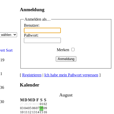
Anmeldung
Anmelden als…
Benutzer:
Paßwort:
Merken
Anmeldung
 19
 1
[
Registrieren
|
Ich habe mein Paßwort vergessen
]
Kalender
 36
August
M
D
M
D
F
S
S
 30
27
28
29
30
31
01
02
08
03
04
05
06
07
09
10
11
12
13
14
15
16