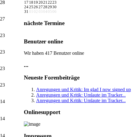
 28
17
18
19
20
21
22
23
24
25
26
27
28
29
30
31
01
02
03
04
05
06
 27
nächste Termine
 23
Benutzer online
 23
Wir haben 417 Benutzer online
...
 23
Neueste Forenbeiträge
 23
Anregungen und Kritik: Im glad I now signed up
Anregungen und Kritik: Umlaute im Tracker...
Anregungen und Kritik: Umlaute im Tracker...
 14
Onlinesupport
 14
Impressum
 14