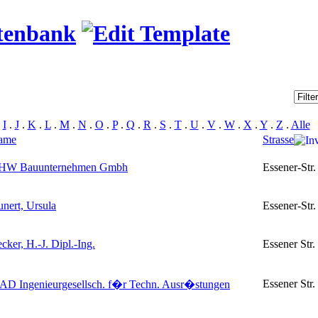
tenbank
.
I
.
J
.
K
.
L
.
M
.
N
.
O
.
P
.
Q
.
R
.
S
.
T
.
U
.
V
.
W
.
X
.
Y
.
Z
.
Alle
ame
Strasse
HW Bauunternehmen Gmbh
Essener-Str.
nert, Ursula
Essener-Str.
cker, H.-J. Dipl.-Ing.
Essener Str.
Essener Str.
AD Ingenieurgesellsch. f�r Techn. Ausr�stungen