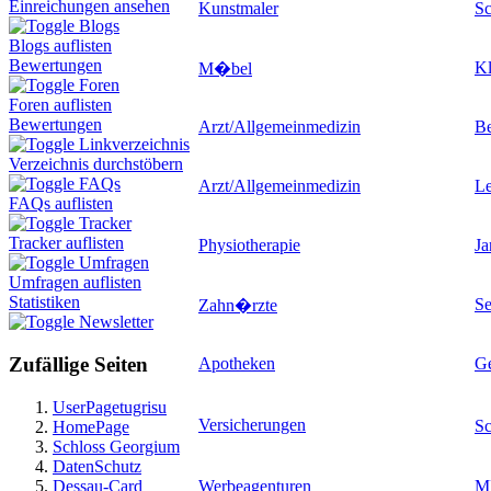
Einreichungen ansehen
Kunstmaler
Sc
Blogs
Blogs auflisten
Bewertungen
Kl
M�bel
Foren
Foren auflisten
Bewertungen
Arzt/Allgemeinmedizin
Be
Linkverzeichnis
Verzeichnis durchstöbern
FAQs
Arzt/Allgemeinmedizin
L
FAQs auflisten
Tracker
Tracker auflisten
Physiotherapie
Ja
Umfragen
Umfragen auflisten
Statistiken
Se
Zahn�rzte
Newsletter
Zufällige Seiten
Apotheken
G
UserPagetugrisu
Versicherungen
Sc
HomePage
Schloss Georgium
DatenSchutz
Dessau-Card
Werbeagenturen
M