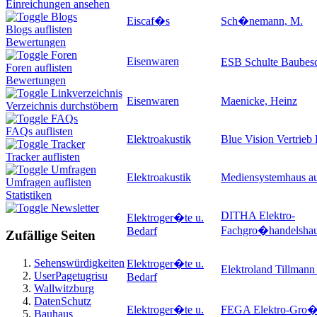
Einreichungen ansehen
Blogs
Eiscaf�s
Sch�nemann, M.
Blogs auflisten
Bewertungen
Foren
Eisenwaren
ESB Schulte Baube
Foren auflisten
Bewertungen
Linkverzeichnis
Eisenwaren
Maenicke, Heinz
Verzeichnis durchstöbern
FAQs
FAQs auflisten
Elektroakustik
Blue Vision Vertrie
Tracker
Tracker auflisten
Umfragen
Elektroakustik
Mediensystemhaus au
Umfragen auflisten
Statistiken
Newsletter
DITHA Elektro-
Elektroger�te u.
Fachgro�handelsha
Bedarf
Zufällige Seiten
Sehenswürdigkeiten
Elektroger�te u.
Elektroland Tillma
UserPagetugrisu
Bedarf
Wallwitzburg
DatenSchutz
Elektroger�te u.
FEGA Elektro-Gro�
Bauhaus