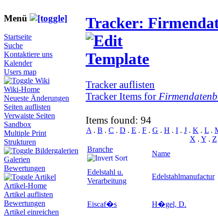
Menü
Tracker: Firmenda
Startseite
Suche
Kontaktiere uns
Kalender
Users map
Wiki
Tracker auflisten
Wiki-Home
Tracker Items for
Firmendatenb
Neueste Änderungen
Seiten auflisten
Verwaiste Seiten
Items found: 94
Sandbox
A
.
B
.
C
.
D
.
E
.
F
.
G
.
H
.
I
.
J
.
K
.
L
.
Multiple Print
X
.
Y
.
Z
Strukturen
Branche
Bildergalerien
Name
Galerien
Bewertungen
Edelstahl u.
Edelstahlmanufactur
Artikel
Verarbeitung
Artikel-Home
Artikel auflisten
Bewertungen
Eiscaf�s
H�gel, D.
Artikel einreichen