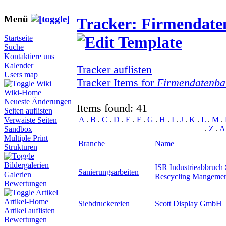
Menü
Tracker: Firmendat
Startseite
Suche
Kontaktiere uns
Kalender
Tracker auflisten
Users map
Tracker Items for
Firmendatenba
Wiki
Wiki-Home
Neueste Änderungen
Items found: 41
Seiten auflisten
A
.
B
.
C
.
D
.
E
.
F
.
G
.
H
.
I
.
J
.
K
.
L
.
M
.
Verwaiste Seiten
.
Z
.
A
Sandbox
Multiple Print
Branche
Name
Strukturen
Bildergalerien
ISR Industrieabbruch 
Sanierungsarbeiten
Galerien
Rescycling Mangem
Bewertungen
Artikel
Artikel-Home
Siebdruckereien
Scott Display GmbH
Artikel auflisten
Bewertungen