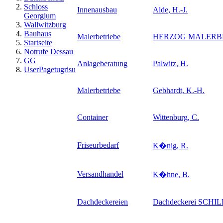
Schloss
Innenausbau
Alde, H.-J.
Georgium
Wallwitzburg
Bauhaus
Malerbetriebe
HERZOG MALERB
Startseite
Notrufe Dessau
GG
Anlageberatung
Palwitz, H.
UserPagetugrisu
Malerbetriebe
Gebhardt, K.-H.
Container
Wittenburg, C.
Friseurbedarf
K�nig, R.
Versandhandel
K�hne, B.
Dachdeckereien
Dachdeckerei SCH