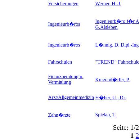
Versicherungen
Werner, H.-J.
Ingenieurb�ro f�r Ar
Ingenieurb�ros
G.Alsleben
Ingenieurb�ros
L�nnig, D. Dipl.-Ing
Fahrschulen
"TREND" Fahrschul
Finanzberatung u.
Kurzend�rfer, P.
Vermittlung
Arzt/Allgemeinmedizin
H�ber, U., Dr.
Spielau, T.
Zahn�rzte
Seite: 1/2
1
2