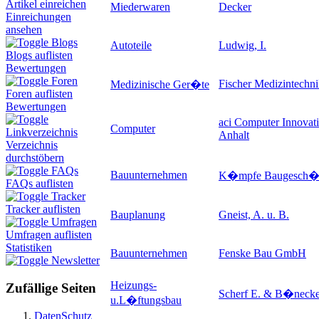
Artikel einreichen
Miederwaren
Decker
Einreichungen
ansehen
Blogs
Autoteile
Ludwig, I.
Blogs auflisten
Bewertungen
Foren
Fischer Medizintechn
Medizinische Ger�te
Foren auflisten
Bewertungen
aci Computer Innovat
Computer
Linkverzeichnis
Anhalt
Verzeichnis
durchstöbern
FAQs
Bauunternehmen
K�mpfe Baugesch�
FAQs auflisten
Tracker
Tracker auflisten
Bauplanung
Gneist, A. u. B.
Umfragen
Umfragen auflisten
Statistiken
Bauunternehmen
Fenske Bau GmbH
Newsletter
Heizungs-
Zufällige Seiten
Scherf E. & B�neck
u.L�ftungsbau
DatenSchutz