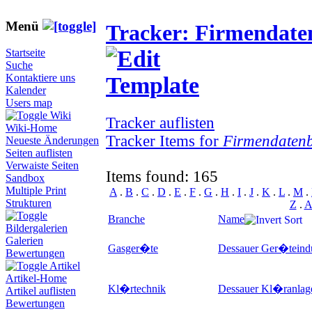
Menü
Tracker: Firmendat
Startseite
Suche
Kontaktiere uns
Kalender
Users map
Wiki
Tracker auflisten
Wiki-Home
Tracker Items for
Firmendaten
Neueste Änderungen
Seiten auflisten
Verwaiste Seiten
Items found: 165
Sandbox
Multiple Print
A
.
B
.
C
.
D
.
E
.
F
.
G
.
H
.
I
.
J
.
K
.
L
.
M
.
Strukturen
Z
.
A
Branche
Name
Bildergalerien
Galerien
Gasger�te
Dessauer Ger�teind
Bewertungen
Artikel
Artikel-Home
Kl�rtechnik
Dessauer Kl�ranla
Artikel auflisten
Bewertungen