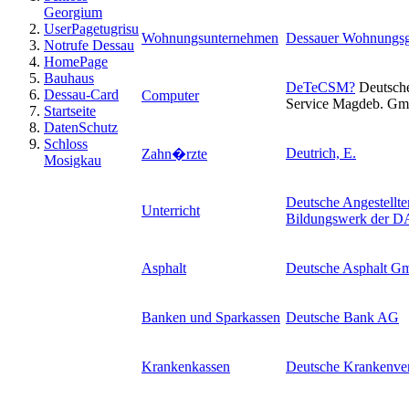
Georgium
UserPagetugrisu
Wohnungsunternehmen
Dessauer Wohnungsg
Notrufe Dessau
HomePage
Bauhaus
DeTeCSM
?
Deutsch
Dessau-Card
Computer
Service Magdeb. G
Startseite
DatenSchutz
Schloss
Deutrich, E.
Zahn�rzte
Mosigkau
Deutsche Angestellt
Unterricht
Bildungswerk der D
Asphalt
Deutsche Asphalt 
Banken und Sparkassen
Deutsche Bank AG
Krankenkassen
Deutsche Krankenve