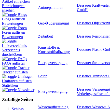
Artikel einreichen
Dessauer Kraftwagen
Einreichungen
Autoreparaturen
GmbH
ansehen
Blogs
Blogs auflisten
Dessauer Objektserv
Geb�udereinigung
Bewertungen
Foren
Foren auflisten
Zeitarbeit
Dessauer Personals
Bewertungen
Linkverzeichnis
Kunststoffe u.
Dessauer Plastic G
Verzeichnis
Kunststoffhalbzeuge
durchstöbern
FAQs
Energieversorgung
Dessauer Stromver
FAQs auflisten
Tracker
Tracker auflisten
Beton
Dessauer Transport
Umfragen
Umfragen auflisten
Statistiken
Dessauer Versorgung
Newsletter
Energieversorgung
Verkehrsgesellschaf
Zufällige Seiten
Wasseraufbereitung
Dessauer Wasser-u
Schloss