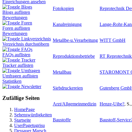
Einreichungen ansehen
Blogs
Fotokopien
Reprotechnik D
Blogs auflisten
Bewertungen
Foren
Kanalreinigung
Lange-Rohr-Kana
Foren auflisten
Bewertungen
Linkverzeichnis
Metallbe-u.Verarbeitung
WITT GmbH
Verzeichnis durchstöbern
FAQs
FAQs auflisten
Reproduktionsbetriebe
RT Reprotechni
Tracker
Tracker auflisten
Umfragen
Metallbau
STAROMONT 
Umfragen auflisten
Statistiken
Newsletter
Siebdruckereien
Gutenberg GmbH 
Zufällige Seiten
Arzt/Allgemeinmedizin
Henze-Uibe
?
, S.
HomePage
Sehenswürdigkeiten
Baustoffe
Baustoff-Service
Startseite
UserPagetugrisu
Dessauer Marsch