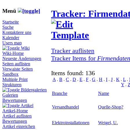
Menü
Tracker: Firmenda
Startseite
Suche
Kontaktiere uns
Kalender
Users map
Wiki
Tracker auflisten
Wiki-Home
Tracker Items for
Firmendate
Neueste Änderungen
Seiten auflisten
Verwaiste Seiten
Items found: 136
Sandbox
A
.
B
.
C
.
D
.
E
.
F
.
G
.
H
.
I
.
J
.
K
.
L
.
Multiple Print
Y
.
Strukturen
Bildergalerien
Branche
Name
Galerien
Bewertungen
Artikel
Versandhandel
Quelle-Shop
?
Artikel-Home
Artikel auflisten
Bewertungen
Elektroinstallationen
Weigel, U.
Artikel einreichen