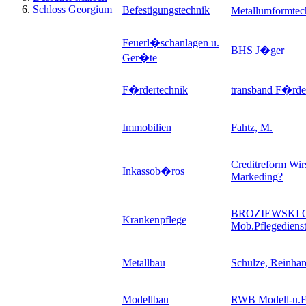
Schloss Georgium
Befestigungstechnik
Metallumformte
Feuerl�schanlagen u.
BHS J�ger
Ger�te
F�rdertechnik
transband F�rde
Immobilien
Fahtz, M.
Creditreform Wir
Inkassob�ros
Markeding
?
BROZIEWSKI 
Krankenpflege
Mob.Pflegedie
Metallbau
Schulze, Reinhar
Modellbau
RWB Modell-u.