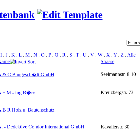
atenbank
.
I
.
J
.
K
.
L
.
M
.
N
.
O
.
P
.
Q
.
R
.
S
.
T
.
U
.
V
.
W
.
X
.
Y
.
Z
.
Alle
Name
Strasse
Seelmannstr. 8-10
A & C Baugesch�ft GmbH
Kreuzbergstr. 73
A + M - Ing.B�ro
 B R Holz u. Bautenschutz
. - Dedektive Condor International GmbH
Kavalierstr. 30