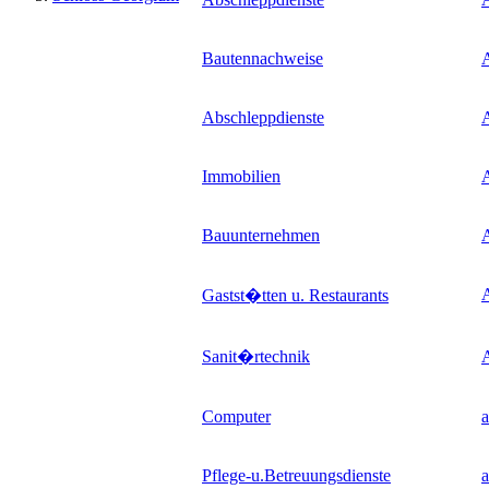
Bautennachweise
Abschleppdienste
Immobilien
A
Bauunternehmen
Gastst�tten u. Restaurants
Sanit�rtechnik
A
Computer
a
Pflege-u.Betreuungsdienste
a