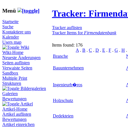
Menü
Tracker: Firmend
Startseite
Suche
Tracker auflisten
Kontaktiere uns
Tracker Items for
Firmendatenbank
Kalender
Users map
Items found: 176
Wiki
A
.
B
.
C
.
D
.
E
.
F
.
G
.
H
Wiki-Home
Branche
Neueste Änderungen
Seiten auflisten
Bauunternehmen
Verwaiste Seiten
Sandbox
Multiple Print
Strukturen
Ingenieurb�ros
Bildergalerien
Galerien
Bewertungen
Holzschutz
A
Artikel
Artikel-Home
Artikel auflisten
Dedekteien
A
Bewertungen
Artikel einreichen