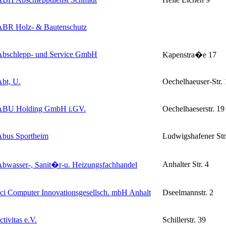
ABR Holz- & Bautenschutz
Abschlepp- und Service GmbH
Kapenstra�e 17
bt, U.
Oechelhaeuser-Str. 
ABU Holding GmbH i.GV.
Oechelhaeserstr. 19
Abus Sportheim
Ludwigshafener Str
Anhalter Str. 4
bwasser-, Sanit�r-u. Heizungsfachhandel
ci Computer Innovationsgesellsch. mbH Anhalt
Dseelmannstr. 2
ctivitas e.V.
Schillerstr. 39