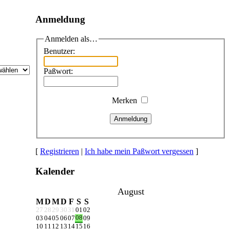
Anmeldung
Anmelden als…
Benutzer:
Paßwort:
Merken
Anmeldung
[
Registrieren
|
Ich habe mein Paßwort vergessen
]
Kalender
August
M
D
M
D
F
S
S
27
28
29
30
31
01
02
08
03
04
05
06
07
09
10
11
12
13
14
15
16