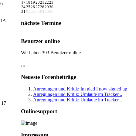
17
18
19
20
21
22
23
 6
24
25
26
27
28
29
30
31
01
02
03
04
05
06
 1A
nächste Termine
Benutzer online
Wir haben 393 Benutzer online
...
Neueste Forenbeiträge
Anregungen und Kritik: Im glad I now signed up
Anregungen und Kritik: Umlaute im Tracker...
Anregungen und Kritik: Umlaute im Tracker...
. 17
Onlinesupport
Impressum