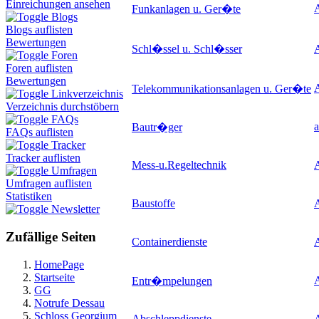
Einreichungen ansehen
A
Funkanlagen u. Ger�te
Blogs
Blogs auflisten
Bewertungen
Schl�ssel u. Schl�sser
Foren
Foren auflisten
Bewertungen
Telekommunikationsanlagen u. Ger�te
Linkverzeichnis
Verzeichnis durchstöbern
FAQs
a
Bautr�ger
FAQs auflisten
Tracker
Tracker auflisten
Mess-u.Regeltechnik
Umfragen
Umfragen auflisten
Statistiken
Baustoffe
Newsletter
Zufällige Seiten
Containerdienste
HomePage
Startseite
A
Entr�mpelungen
GG
Notrufe Dessau
Schloss Georgium
Abschleppdienste