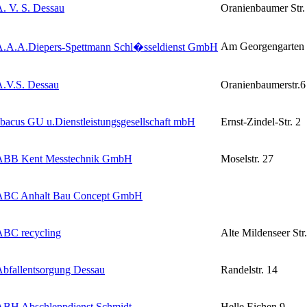
. V. S. Dessau
Oranienbaumer Str.
Am Georgengarten
A.A.A.Diepers-Spettmann Schl�sseldienst GmbH
A.V.S. Dessau
Oranienbaumerstr.6
bacus GU u.Dienstleistungsgesellschaft mbH
Ernst-Zindel-Str. 2
ABB Kent Messtechnik GmbH
Moselstr. 27
ABC Anhalt Bau Concept GmbH
ABC recycling
Alte Mildenseer Str
bfallentsorgung Dessau
Randelstr. 14
ABH Abschleppdienst Schmidt
Helle Eichen 9