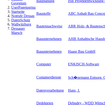
Bauplanung
ISB Projektentwicklung u
Georgium
UserPagetugrisu
Startseite
Baustoffe
ABC Anhalt Bau Conc
Notrufe Dessau
DatenSchutz
Wallwitzburg
Bautennachweise
ABR Holz- & Bautensch
Dessauer
Marsch
Bauunternehmen
AHB Anhaltische Haus
Bauunternehmen
Haase Bau GmbH
Computer
ENKISCH-Software
Containerdienste
Sch�nemann Entsorg.
Datenverarbeitung
Hans, J.
Dedekteien
Debudey - WDD Wirtscha