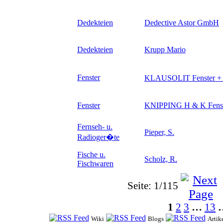
Dedekteien
Dedective Astor GmbH
Dedekteien
Krupp Mario
Fenster
KLAUSOLIT Fenster +
Fenster
KNIPPING H & K Fens
Fernseh- u.
Pieper, S.
Radioger�te
Fische u.
Scholz, R.
Fischwaren
Seite: 1/115
1
2
3
…
13
Wiki
Blogs
Artik