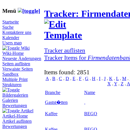
Menü
Tracker: Firmendat
Startseite
Suche
Kontaktiere uns
Kalender
Users map
Wiki
Tracker auflisten
Wiki-Home
Tracker Items for
Firmendatenban
Neueste Änderungen
Seiten auflisten
Verwaiste Seiten
Items found: 2851
Sandbox
A
.
B
.
C
.
D
.
E
.
F
.
G
.
H
.
I
.
J
.
K
.
L
.
M
.
Multiple Print
X
.
Y
.
Z
.
A
Strukturen
Branche
Name
Bildergalerien
Galerien
Gastst�tten
Bewertungen
Artikel
Kaffee
BEGO
Artikel-Home
Artikel auflisten
Bewertungen
Kaffee
BEGO