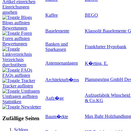
Artikel einreichen
Einreichungen
ansehen
Kaffee
BEGO
Blogs
Blogs auflisten
Bewertungen
Bauelemente
Klausolit Bauelemente
Foren
Foren auflisten
Bewertungen
Banken und
Frankfurter Hypobank
Sparkassen
Linkverzeichnis
Verzeichnis
Antennenanlagen
K�rting, E.
durchstöbern
FAQs
FAQs auflisten
Planungsring GmbH De
Architekturb�ros
Tracker
Tracker auflisten
Umfragen
Aufzugfabrik Winschei
Umfragen auflisten
Aufz�ge
& Co.KG
Statistiken
Newsletter
Max Bahr Holzhandlu
Baum�rkte
Zufällige Seiten
Schloss