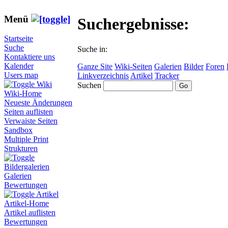
Menü
Suchergebnisse:
Startseite
Suche
Suche in:
Kontaktiere uns
Kalender
Ganze Site
Wiki-Seiten
Galerien
Bilder
Foren
Users map
Linkverzeichnis
Artikel
Tracker
Wiki
Suchen
Wiki-Home
Neueste Änderungen
Seiten auflisten
Verwaiste Seiten
Sandbox
Multiple Print
Strukturen
Bildergalerien
Galerien
Bewertungen
Artikel
Artikel-Home
Artikel auflisten
Bewertungen