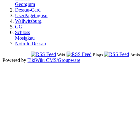
Georgium
Dessau-Card
UserPagetugrisu
Wallwitzburg
GG
Schloss
Mosigkau
Notrufe Dessau
Wiki
Blogs
Artik
Powered by
TikiWiki CMS/Groupware