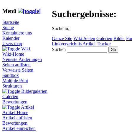
Menü
Suchergebnisse:
Startseite
Suche
Suche in:
Kontaktiere uns
Kalender
Ganze Site
Wiki-Seiten
Galerien
Bilder
Fo
Users map
Linkverzeichnis
Artikel
Tracker
Wiki
Suchen
Wiki-Home
Neueste Änderungen
Seiten auflisten
Verwaiste Seiten
Sandbox
Multiple Print
Strukturen
Bildergalerien
Galerien
Bewertungen
Artikel
Artikel-Home
Artikel auflisten
Bewertungen
Artikel einreichen