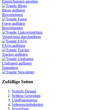
Einreichungen ansehen
Blogs
Blogs auflisten
Bewertungen
Foren
Foren auflisten
Bewertungen
Linkverzeichnis
Verzeichnis durchstöbern
FAQs
FAQs auflisten
Tracker
Tracker auflisten
Umfragen
Umfragen auflisten
Statistiken
Newsletter
Zufällige Seiten
Notrufe Dessau
Schloss Georgium
UserPagetugrisu
Sehenswürdigkeiten
HomePage