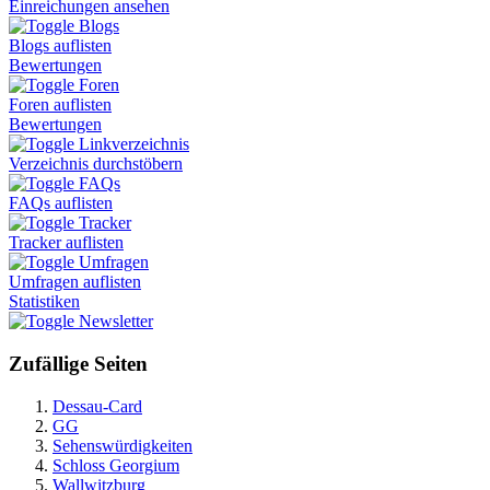
Einreichungen ansehen
Blogs
Blogs auflisten
Bewertungen
Foren
Foren auflisten
Bewertungen
Linkverzeichnis
Verzeichnis durchstöbern
FAQs
FAQs auflisten
Tracker
Tracker auflisten
Umfragen
Umfragen auflisten
Statistiken
Newsletter
Zufällige Seiten
Dessau-Card
GG
Sehenswürdigkeiten
Schloss Georgium
Wallwitzburg