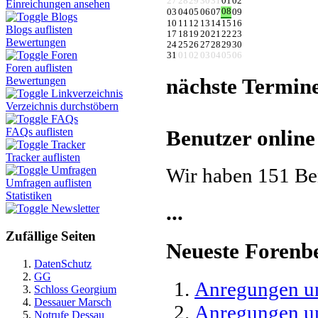
27
28
29
30
31
01
02
Einreichungen ansehen
08
03
04
05
06
07
09
Blogs
10
11
12
13
14
15
16
Blogs auflisten
17
18
19
20
21
22
23
Bewertungen
24
25
26
27
28
29
30
Foren
31
01
02
03
04
05
06
Foren auflisten
nächste Termin
Bewertungen
Linkverzeichnis
Verzeichnis durchstöbern
FAQs
FAQs auflisten
Benutzer online
Tracker
Tracker auflisten
Wir haben 151 Be
Umfragen
Umfragen auflisten
Statistiken
...
Newsletter
Zufällige Seiten
Neueste Forenb
DatenSchutz
GG
Anregungen un
Schloss Georgium
Dessauer Marsch
Anregungen und
Notrufe Dessau