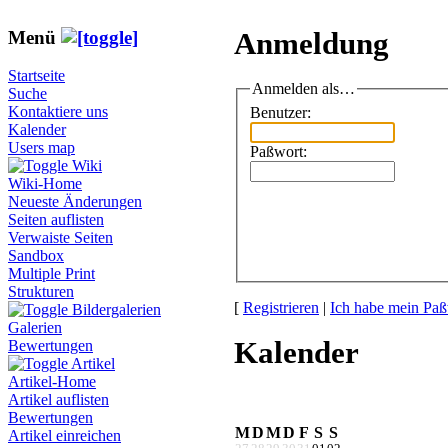
Menü
Anmeldung
Startseite
Anmelden als…
Suche
Kontaktiere uns
Benutzer:
Kalender
Users map
Paßwort:
Wiki
Wiki-Home
Neueste Änderungen
Seiten auflisten
Verwaiste Seiten
Sandbox
Multiple Print
Strukturen
[
Registrieren
|
Ich habe mein Paß
Bildergalerien
Galerien
Kalender
Bewertungen
Artikel
Artikel-Home
Artikel auflisten
Bewertungen
M
D
M
D
F
S
S
Artikel einreichen