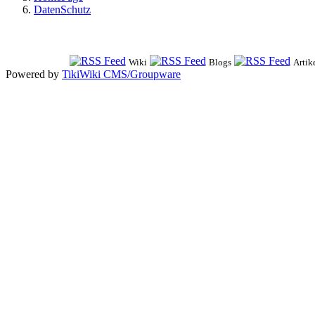
DatenSchutz
Wiki
Blogs
Artik
Powered by
TikiWiki CMS/Groupware