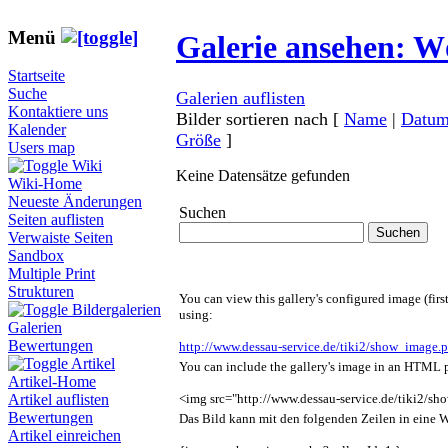
Menü
Galerie ansehen: Wö
Startseite
Suche
Galerien auflisten
Kontaktiere uns
Bilder sortieren nach
[
Name
|
Datu
Kalender
Größe
]
Users map
Wiki
Keine Datensätze gefunden
Wiki-Home
Neueste Änderungen
Suchen
Seiten auflisten
Verwaiste Seiten
Sandbox
Multiple Print
Strukturen
You can view this gallery's configured image (firs
Bildergalerien
using:
Galerien
Bewertungen
http://www.dessau-service.de/tiki2/show_image.
Artikel
You can include the gallery's image in an HTML p
Artikel-Home
<img src="http://www.dessau-service.de/tiki2/sh
Artikel auflisten
Bewertungen
Das Bild kann mit den folgenden Zeilen in eine 
Artikel einreichen