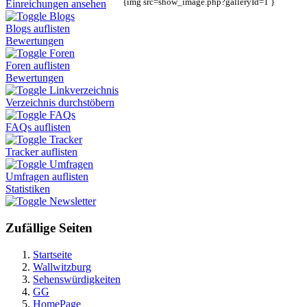
{img src=show_image.php?galleryId=1 }
Einreichungen ansehen
Blogs
Blogs auflisten
Bewertungen
Foren
Foren auflisten
Bewertungen
Linkverzeichnis
Verzeichnis durchstöbern
FAQs
FAQs auflisten
Tracker
Tracker auflisten
Umfragen
Umfragen auflisten
Statistiken
Newsletter
Zufällige Seiten
Startseite
Wallwitzburg
Sehenswürdigkeiten
GG
HomePage